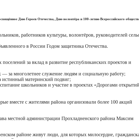
освящённое Дню Героев Отечества, Дню волонтёра и 100-летию Всероссийского обществ
льников, работников культуры, волонтёров, руководителей сель
ъявленного в России Годом защитника Отечества.
х поселений за вклад в развитие республиканских проектов и
 — за многолетнее служение людям и социальную работу;
а истинный материнский подвиг;
оспитание школьников и участие в проектах «Дорогами открыти
рые вместе с жителями района организовали более 100 акций
лава местной администрации Прохладненского района Максим
ненском районе живут люди, для которых милосердие, гражданск