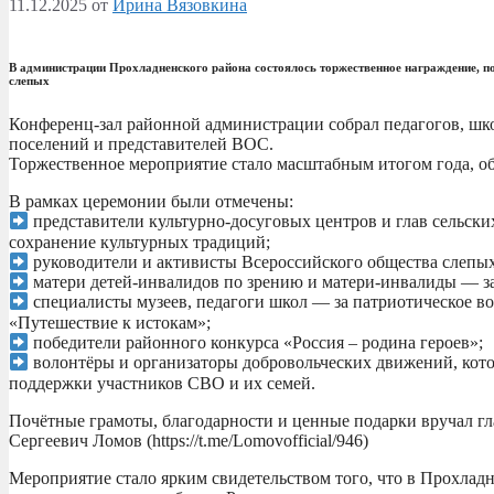
11.12.2025
от
Ирина Вязовкина
В администрации Прохладненского района состоялось торжественное награждение, п
слепых
Конференц-зал районной администрации собрал педагогов, шко
поселений и представителей ВОС.
Торжественное мероприятие стало масштабным итогом года, об
В рамках церемонии были отмечены:
представители культурно-досуговых центров и глав сельски
сохранение культурных традиций;
руководители и активисты Всероссийского общества слепых
матери детей-инвалидов по зрению и матери-инвалиды — з
специалисты музеев, педагоги школ — за патриотическое в
«Путешествие к истокам»;
победители районного конкурса «Россия – родина героев»;
волонтёры и организаторы добровольческих движений, кото
поддержки участников СВО и их семей.
Почётные грамоты, благодарности и ценные подарки вручал г
Сергеевич Ломов (https://t.me/Lomovofficial/946)
Мероприятие стало ярким свидетельством того, что в Прохлад