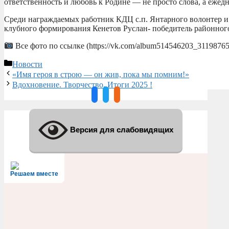
ответственность и любовь к Родине — не просто слова, а ежед
Среди награждаемых работник КДЦ с.п. Янтарного волонтер и
клубного формирования Кенетов Руслан- победитель районног
Все фото по ссылке (https://vk.com/album514546203_31198765
Рубрики
Новости
«Имя героя в строю — он жив, пока мы помним!»
Вдохновение. Творчество. Итоги 2025 !
Версия для слабовидящих
Решаем вместе