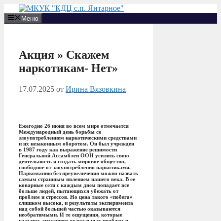
Перейти
к
Меню
содержимому
Акция » Скажем
наркотикам- Нет»
17.07.2025
от
Ирина Вязовкина
Ежегодно 26 июня во всем мире отмечается
Международный день борьбы со
злоупотреблением наркотическими средствами
и их незаконным оборотом. Он был учрежден
в 1987 году как выражение решимости
Генеральной Ассамблеи ООН усилить свою
деятельность и создать мировое общество,
свободное от злоупотребления наркотиками.
Наркоманию без преувеличения можно назвать
самым страшным явлением нашего века. В ее
коварные сети с каждым днем попадает все
больше людей, пытающихся убежать от
проблем и стрессов. Но цена такого «побега»
слишком высока, и результаты эксперимента
над собой большей частью оказываются
необратимыми. И те ощущения, которые
казались спасением от реальных проблем и