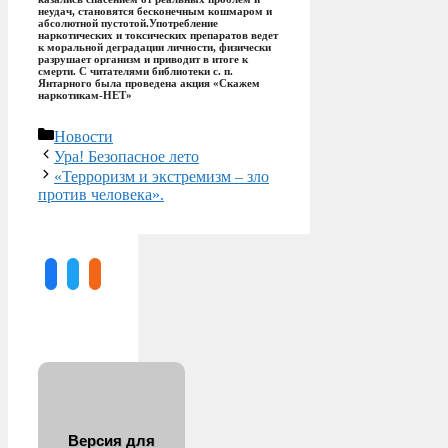
неудач, становятся бесконечным кошмаром и
абсолютной пустотой.Употребление
наркотических и токсических препаратов ведет
к моральной деградации личности, физически
разрушает организм и приводит в итоге к
смерти. С читателями библиотеки с. п.
Янтарного была проведена акция «Скажем
наркотикам-НЕТ»
Рубрики
Новости
Ура! Безопасное лето
«Терроризм и экстремизм – зло
против человека».
Версия для